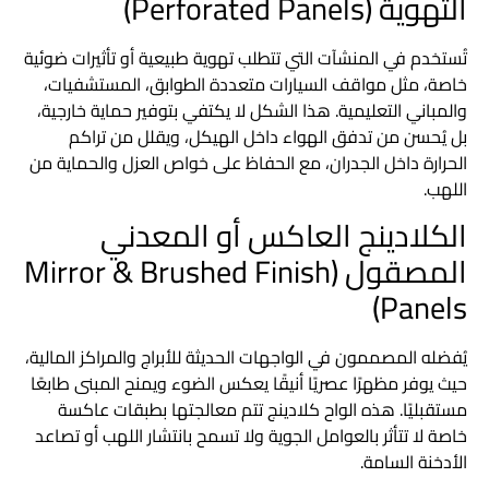
التهوية (Perforated Panels)
تُستخدم في المنشآت التي تتطلب تهوية طبيعية أو تأثيرات ضوئية
خاصة، مثل مواقف السيارات متعددة الطوابق، المستشفيات،
والمباني التعليمية. هذا الشكل لا يكتفي بتوفير حماية خارجية،
بل يُحسن من تدفق الهواء داخل الهيكل، ويقلل من تراكم
الحرارة داخل الجدران، مع الحفاظ على خواص العزل والحماية من
اللهب.
الكلادينج العاكس أو المعدني
المصقول (Mirror & Brushed Finish
Panels)
يُفضله المصممون في الواجهات الحديثة للأبراج والمراكز المالية،
حيث يوفر مظهرًا عصريًا أنيقًا يعكس الضوء ويمنح المبنى طابعًا
مستقبليًا. هذه
الواح كلادينج
تتم معالجتها بطبقات عاكسة
خاصة لا تتأثر بالعوامل الجوية ولا تسمح بانتشار اللهب أو تصاعد
الأدخنة السامة.