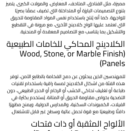
مميزة، مثل الفنادق، المتاحف، المعارض، والمولات الكبرى. يتميز
بتنوع التصميمات البارزة أو المتداخلة التي تضيف عمقًا بصريًا
للواجهة. كما أنه يُنتج باستخدام نفس المواد المقاومة للحريق
التي تعتمد عليها
الواح كلادينج
الأخرى، مع مرونة في التقطيع
والتشكيل بما يتناسب مع التصاميم المعقدة أو المنحنية.
الكلادينج المحاكي للخامات الطبيعية
(Wood, Stone, or Marble Finish
Panels)
للمهندسين الذين يبحثون عن دمج الفخامة بالطابع الآمن، توفر
هذه الفئة من
اشكال الكلادينج
لمسة راقية باستخدام تقنيات
طباعة أو تغليف تحاكي الخشب أو الرخام أو الحجر الطبيعي، دون
التضحية بخواص مقاومة الحريق أو المتانة. يُستخدم بكثرة في
الفيلات، الكمبوندات السكنية، والمدارس الدولية، ويمنح مظهرًا
دافئًا وطبيعيًا مع قوة تحمل عالية وسطح غير قابل للاشتعال.
الألواح المثقبة أو ذات فتحات