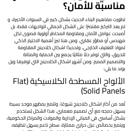
مناسبة للأمان؟
تطورت مفاهيم البناء الحديث بشكل كبير في السنوات الأخيرة، و
لم يعد التركيز مقتصرًا على الشكل الجمالي للواجهات فقط، بل
أصبحت عوامل الأمان ومقاومة المخاطر أولوية قصوى لكل
مهندس أو مطوّر عقاري. ومن هنا تبرز أهمية الاختيار الذكي
لمواد التغليف الخارجي، وتحديدًا
اشكال كلادينج
المقاومة
للحريق، والتي توفر حلاً مثاليًا يجمع بين الحماية والمتانة
والتصميم المميز، ومن أشهر اشكال الكلادينج التي توفرها ويل
بوند ما يلي:
الألواح المسطحة الكلاسيكية (Flat
Solid Panels)
تُعد من أكثر
اشكال كلادينج
شيوعًا، وتتميز بمظهر موحد بسيط
يسهل دمجه مع أي تصميم معماري. هذا الشكل يُستخدم
بشكل أساسي في المباني الإدارية والمولات والمراكز الحكومية،
ويتميز بخصائص عزل حراري ممتازة، سطح ناعم يسهل تنظيفه،