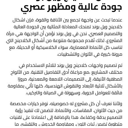
جودة عالية ومظهر عصري
عندما تبحث عن واجهة تجمع بين الأناقة والقوة، فإن
اشكال
كلادينج
ويل بوند تمنحك المعادلة المثالية بين الجودة العالية
والتصميم العصري. نحن في ويل بوند نؤمن أن الواجهة هي مرآة
المشروع، لذلك نُقدم مجموعة متنوعة من أشكال الكلادينج التي
تناسب كل الأنماط المعمارية، سواء الكلاسيكية أو الحديثة، مع
مرونة كبيرة في الألوان والتشطيبات.
تم تصميم
واجهات كلادينج
ويل بوند لتلائم الاستخدام في
مختلف المشاريع ،مع مراعاة أدق التفاصيل التقنية. من الألواح
المطفية الأنيقة، إلى التصميمات اللامعة والمعدنية، مرورًا
بالأشكال ثلاثية الأبعاد والنقوش الهندسية، كلها تأتي بمقاومة
فائقة للعوامل الجوية، وسهولة في الصيانة والتركيب.
ولأننا نعرف أن كل مشروع له خصوصيته، نوفر خيارات مخصصة
من حيث الألوان، المقاسات، والأنماط، لتضمن لك تنفيذ رؤية
التصميم بدقة وكفاءة. هذا بالإضافة إلى اعتمادنا على تقنيات
متطورة تضمن ثبات اللون، ومقاومة الخدوش، والتقشير، ما