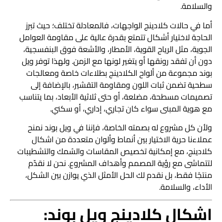
والسلامة.
أما في حالات
كلادينج الواجهات،
فالمعادلة تختلف؛ حيث تبرز
الحاجة لاختيار أشكال تتمتع بقدرة عالية على مقاومة العوامل
الجوية، مثل الرياح القوية، الأمطار، والأشعة فوق البنفسجية،
دون أن تفقد رونقها أو يتغير لونها مع الزمن. ولهذا توفر ويل
بوند مجموعة من ألواح الكلادينج بطلاءات خاصة ومعالجات
سطحية تضمن ثبات اللون ومقاومة التقشير، بالإضافة إلى
تصميمات مسطحة، مضلعة، أو حتى ثلاثية الأبعاد، بما يتناسب
مع هوية المبنى سواء كان تجاري، إداري، أو سكني.
ولأن كل مشروع له بصمته الخاصة، فإننا في ويل بوند نمنح
عملاءنا حرية الاختيار بين أنماط وألوان متعددة من
اشكال
كلادينج،
مع إمكانية تخصيص المقاسات والسُمك والتشطيبات
لتتماشى مع رؤية المصمم وأهداف المشروع. نحن لا نقدّم
منتجًا فقط، بل نقدم لك الحل الأمثل الذي يوازن بين الشكل،
الأداء، والسلامة.
اشكال كلادينج ويل بوند: