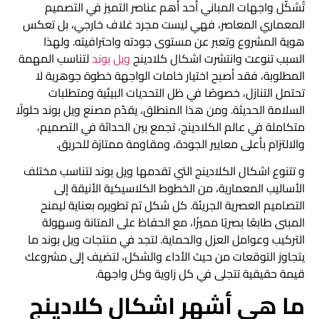
تُشكّل واجهات المباني أحد أهم عناصر التميز في التصميم
المعماري المعاصر، فهي ليست مجرد غلاف خارجي، بل تعكس
هوية المشروع وتعبر عن مستوى جودته واحترافيته. ولهذا
السبب تنوعت وانتشرت
اشكال كلادينج
ويل بوند
لتناسب المهمة
المطلوبة، فقد أصبح اختيار خامات الواجهة خطوة جوهرية لا
تحتمل التنازل، خصوصًا في ظل التحديات البيئية ومتطلبات
السلامة الحديثة. ومن هذا المنطلق، يقدّم مصنع ويل بوند حلولًا
متكاملة في عالم الكلادينج، تجمع بين الحداثة في التصميم،
والالتزام بأعلى معايير الجودة، ومقاومة ممتازة للحريق.
و تتنوع
اشكال الكلادينج
التي تقدمها ويل بوند لتناسب مختلف
الأساليب المعمارية، من الخطوط الكلاسيكية الأنيقة إلى
التصاميم العصرية الجريئة. كل شكل تم تطويره بعناية ليمنح
المبنى طابعًا بصريًا مميزًا، مع الحفاظ على المتانة وسهولة
التركيب وعوامل العزل والحماية. لتجد في منتجات ويل بوند ما
يتجاوز التوقعات من حيث الأداء والشكل، لتضيف إلى مشروعك
قيمة حقيقية تتجلى في كل زاوية وكل واجهة.
ما هي أشهر اشكال كلادينج