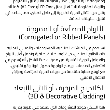
ومقاومة عالية للحريق بفضل الطبقات العازلة بين الألمنيوم
والنواة المقاومة للاشتعال (مثل FR Core أو A2 Core). كما أنه
يقلل من انتقال الحرارة الخارجية إلى داخل المبنى، مما يساعد في
تقليل استهلاك الطاقة.
الألواح المضلّعة أو المموجة
(Corrugated or Ribbed Panels)
تُستخدم في المنشآت الصناعية، المستودعات، والمباني التجارية
ذات الطابع الصناعي، حيث توفّر صلابة إضافية وتحمل أعلى للرياح
والعوامل الجوية القاسية. من مميزات هذا الشكل أنه يُسهم في
امتصاص الصدمات، ويمنح الواجهة مظهرًا قويًا وغير تقليدي،
مع توفير حماية متقدمة من درجات الحرارة المرتفعة وحرائق
الانتقال الأفقي.
الكلادينج المزخرف أو ثلاثي الأبعاد
(3D & Decorative Cladding)
هذا الشكل موجّه للمشروعات التي تعتمد على هوية بصرية