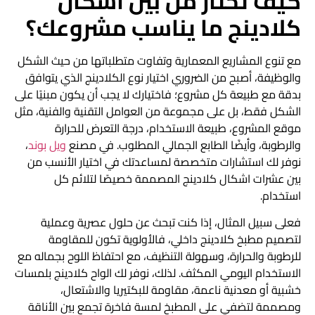
كيف تختار من بين اشكال
كلادينج ما يناسب مشروعك؟
مع تنوع المشاريع المعمارية وتفاوت متطلباتها من حيث الشكل
والوظيفة، أصبح من الضروري اختيار نوع الكلادينج الذي يتوافق
بدقة مع طبيعة كل مشروع؛ فاختيارك لا يجب أن يكون مبنيًا على
الشكل فقط، بل على مجموعة من العوامل التقنية والفنية، مثل
موقع المشروع، طبيعة الاستخدام، درجة التعرض للحرارة
والرطوبة، وأيضًا الطابع الجمالي المطلوب. في مصنع
ويل بوند
،
نوفر لك استشارات متخصصة لمساعدتك في اختيار الأنسب من
بين عشرات
اشكال كلادينج
المصممة خصيصًا لتلائم كل
استخدام.
فعلى سبيل المثال، إذا كنت تبحث عن حلول عصرية وعملية
لتصميم
مطبخ كلادينج
داخلي، فالأولوية تكون للمقاومة
للرطوبة والحرارة، وسهولة التنظيف، مع احتفاظ اللوح بجماله مع
الاستخدام اليومي المكثف. لذلك، نوفر لك
الواح كلادينج
بلمسات
خشبية أو معدنية ناعمة، مقاومة للبكتيريا والاشتعال،
ومصممة لتضفي على المطبخ لمسة فاخرة تجمع بين الأناقة