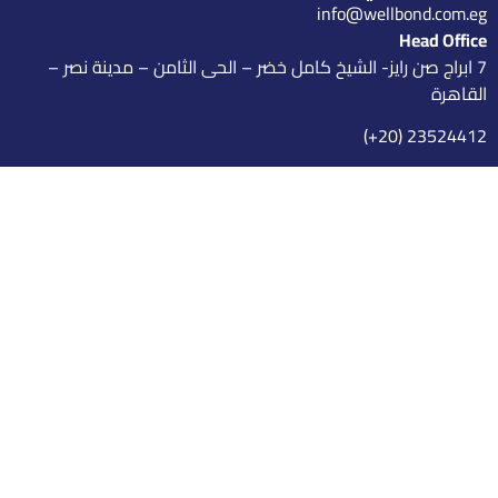
info@wellbond.com.eg
Head Office
7 ابراج صن رايز- الشيخ كامل خضر – الحى الثامن – مدينة نصر –
القاهرة
23524412 (20+)
المزيد
الأكاديمية
Profile
تنزيل بروفايل الشركة