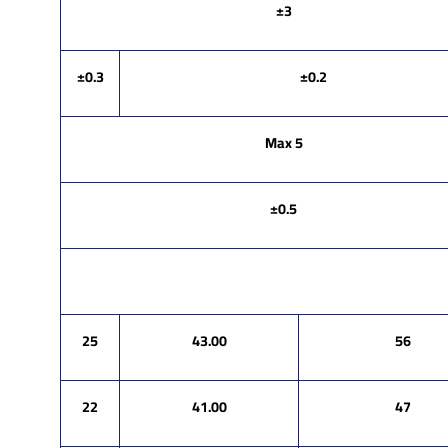
±3
±0.3
±0.2
Max 5
±0.5
25
43.00
56
22
41.00
47