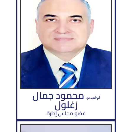
محمود جمال
لواء,د,م.
زغلول
عضو مجلس إدارة