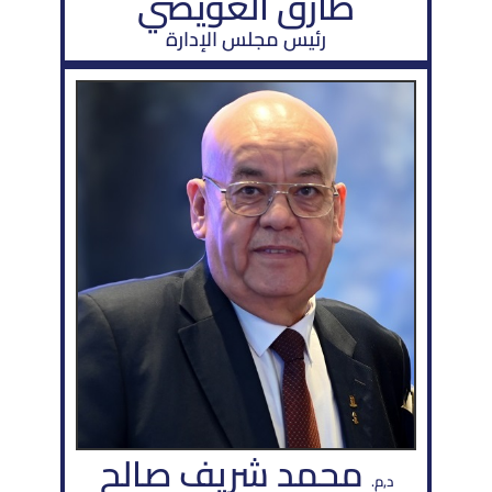
طارق العويضي
رئيس مجلس الإدارة
محمد شريف صالح
د,م.